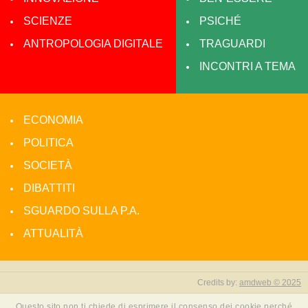
SCIENZE
PSICHÉ
ANTROPOLOGIA DIGITALE
TRAGUARDI
INCONTRI A TEMA
ECONOMIA
POLITICA
SOCIETÀ
DIBATTITI
SGUARDO SULLA P.A.
ATTUALITÀ
Credits by:
amdweb © 2025
Questo sito non ti chiede di esprimere il consenso dei cookie perché