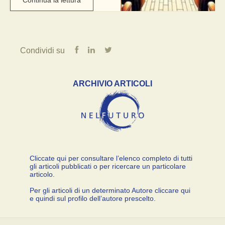
quasi tre ore di spettacolo
come se questo fosse un
classico “filmone
hollywoodiano” pieno di
azione, di ...
Condividi su
ARCHIVIO ARTICOLI
Cliccate qui per consultare l’elenco completo di tutti
gli articoli pubblicati o per ricercare un particolare
articolo.
Per gli articoli di un determinato Autore cliccare qui
e quindi sul profilo dell’autore prescelto.