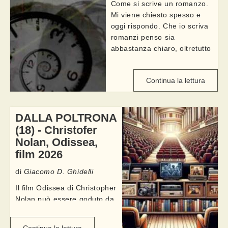
Come si scrive un romanzo.
Mi viene chiesto spesso e
oggi rispondo. Che io scriva
romanzi penso sia
abbastanza chiaro, oltretutto
è nel mio profilo. Posso
quindi dire come scrivo io e
Continua la lettura
lo faccio raccontando del
mio romanzo ...
DALLA POLTRONA
(18) - Christofer
Nolan, Odissea,
film 2026
di
Giacomo D. Ghidelli
Il film Odissea di Christopher
Nolan può essere goduto da
almeno due punti di vista. Ci
si può infatti immergere nelle
Continua la lettura