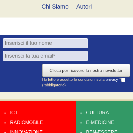
Chi Siamo
Autori
Clicca per ricevere la nostra newsletter
Ho letto e accetto le condizioni sulla
privacy
*
(*obbligatorio)
ICT
CULTURA
RADIOMOBILE
E-MEDICINE
INNOVAZIONE
BEN-ESSERE